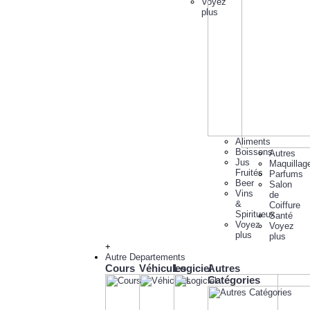
Voyez
plus
Aliments
Boissons
Autres
Jus
Maquillag
Fruités
Parfums
Beer
Salon
Vins
de
&
Coiffure
Spiritueux
Santé
Voyez
Voyez
plus
plus
+
Autre Departements
Cours
Véhicules
Logiciel
Autres
Catégories