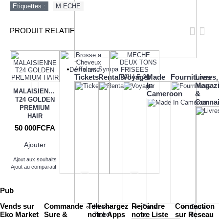
Etiquettes :
M ECHE
PRODUIT RELATIF
+
Affaires Sympa
Tickets
Rentals
Voyager
Made
Fournitures
Livres,
In
Magaz
MALAISIENNE
Cameroon
&
T24 GOLDEN
Conna
PREMIUM
HAIR
50 000FCFA
Ajouter
Ajout aux souhaits
Ajout au comparatif
Brosse a
MECHE DEUX
Pub
Cheveux
TONS
Demelante
FRISEES
Vends sur
Commande
Telechargez
Rejoindre
Connection
Movie
Dans
Cartes
TAILLE 20
5 000FCFA
Eko Market
Sure &
notre Apps
notre Liste
sur Reseau
Ticket
le
de