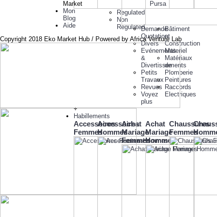
Market
Pursa
Mon
Regulated
Blog
Non
Aide
Regulated
Demande
Bâtiment
Quotation
et
Copyright 2018 Eko Market Hub / Powered by Africa Venture Lab
Divers
Construction
Evénements
Materiel
&
Matériaux
Divertissements
de
Petits
Plomberie
Travaux
Peintures
Revues
Raccords
Voyez
Electriques
plus
+
Habillements
Accessoires
Accessoires
Achat
Achat
Chaussures
Chaus
Femmes
Hommes
Mariage
Mariage
Femmes
Homm
Femmes
Hommes