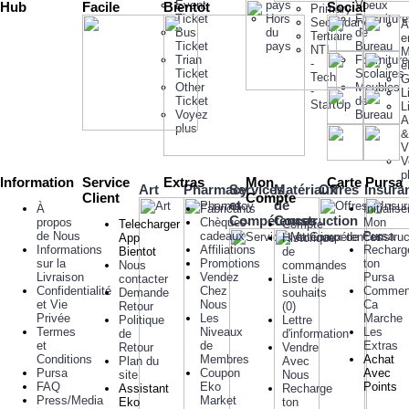
50 000FCFA
Event
pays
Voeux
Hub
Facile
Bientot
Social
Primary
Ajouter
Ticket
Hors
Fournitur
Secondary
A
Bus
Ajouter
du
de
Tertiaire
e
Ajout aux souhaits
Ticket
pays
Bureau
NTI
M
Ajout au comparatif
Trian
Fournitur
Ajout aux souhaits
-
e
Ticket
Scolaires
Ajout au comparatif
Tech
G
Other
Meubles
-
L
Ticket
de
StartUp
L
Voyez
Bureau
A
plus
&
V
V
p
Information
Service
Extras
Mon
Carte Pursa
Art
Pharmacy
Services
Matériaux
Offres
Insura
Client
Compte
et
de
À
Fabricants
Initialise
Compétences
Construction
propos
Chèques-
Mon
Telecharger
Compte
de Nous
cadeaux
Pursa
App
Historique
Informations
Affiliations
Recharg
Bientot
de
sur la
Promotions
ton
Nous
commandes
Livraison
Vendez
Pursa
contacter
Liste de
Confidentialité
Chez
Commen
Demande
souhaits
et Vie
Nous
Ca
Retour
(
0
)
Privée
Les
Marche
Politique
Lettre
Termes
Niveaux
Les
de
d'information
et
de
Extras
Retour
Vendre
Conditions
Membres
Achat
Plan du
Avec
Pursa
Coupon
Avec
site
Nous
FAQ
Eko
Points
Assistant
Recharge
Press/Media
Market
Eko
ton