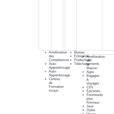
Amélioration
Bureau
des
Entreprise
Amélioration
Compétences
Productivité
de
Auto-
Téléchargements
la
Apprentissage
Maison
Auto-
Apps
Apprentissage
Bagages
Centres
&
de
Voyages
Formation
CD's
locaux
Epiceries
Fournitures
pour
Animaux
Jeux
Outils
Voyez