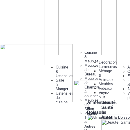
Cuisine
&
Meubles
Décoration
Meubles
Luminaires
Cuisine
A
de
Ménage
&
C
Bureau
&
Ustensiles
E
Meubles
Animaux
Salle
F
de
Meubles
à
S
Chambre
Rideaux
Manger
J
à
Voyez
Ustensiles
V
coucher
plus
de
p
Meubles
cuisine
Alimentation
Beauté,
de
&
Santé
Salon
Boissons
&
Papiers
Amour
Toilettes
&
Autres