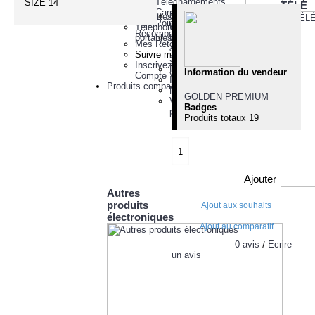
Mes Téléchargements
SIZE 14
TÉLÉ
Mon Carnet d'adresses
Tablettes
Clés
Mes Points de
Téléphones
USB
Récompense
portables
Disques
Mes Retours
&
Suivre ma Commande
Stockages
Inscrivez-vous pour un
Divers
Information du vendeur
Compte Vendeur
Imprimantes
Produits comparatifs (
0
)
Moniteurs
GOLDEN PREMIUM
Voyez
Badges
plus
Produits totaux
19
Ajouter
Autres
produits
Ajout aux souhaits
électroniques
Ajout au comparatif
0 avis
Écrire
/
un avis