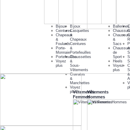
Bijoux
Bijoux
Ballerines
C
Ceintures
Casquettes
Chaussur
C
Chapeaux
&
Chaussur
C
&
Chapeaux
&
R
Foulards
Ceintures
Sacs
P
Porte-
&
Chaussur
&
Monnaie
Portefeuilles
de
S
Portefeuilles
Chaussettes
Sport
S
Voyez
&
Heels
S
plus
Sous-
Voyez
C
Vêtements
plus
S
Cravates
&
&
A
Manchettes
V
Voyez
p
plus
Vêtements
Vêtements
Femmes
Hommes