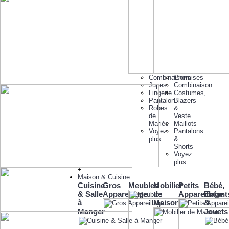
Combinaisons
Chemises
Jupes
Combinaison
Lingerie
Costumes,
Pantalon
Blazers
Robes
&
de
Veste
Mariée
Maillots
Voyez
Pantalons
plus
&
Shorts
Voyez
plus
+
Maison & Cuisine
Cuisine
Gros
Meubles
Mobilier
Petits
Bébé,
& Salle
Appareillage
de
Appareillage
Enfant
à
Maison
&
Manger
Jouets