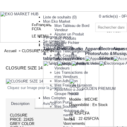
0 article(s) - 
Liste de souhaits (
0
)
Mon Eko Market
Français
Mon Tableau de Bord
Votre panier
FCFA
Vendeur
est vide!
Ajouter un Produit
LE MENU
à propos de nous
Mes Produits
Se connecter
Ajoutez Fichier
Electronique
S'enregistrer
Telechargé
Téléphones
Ordinateurs
Audio
Appareil
Électronique
Access
Aide
Accueil
CLOSURE SIZE 14
Mes Téléchargements
&
&
&
Photos
Auto &
Musiq
Mes Coupons
tablettes
Accessoires
Vidéos
Sécurité
Mon Profil
L’historique de mes
CLOSURE SIZE 14
Vendeurs
Les Transactions de
mes Vendeurs
Mon Adhesion
Mes Frais de Livraison
Cliquez sur Image pour la Galerie
GOLDEN PREMIUM
Ajout/Mise a Jour
Groupe Produit
HAIR
Mes Comptes
Modèle :
MECHE
Mon Pursa
Description
Avis (0)
Disponibilité :
En Stock
Mes Souhaits
Mon Historique de
22 425FCFA
Commande
CLOSURE
H.T : 22 425FCFA
Mes Revues
PRICE: 22425
Mes Abonnements
GREY COLOR