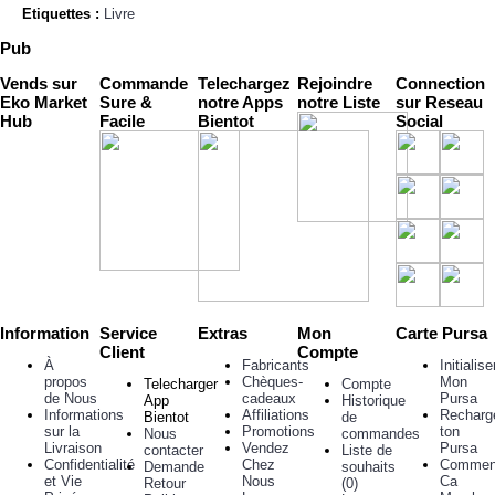
Etiquettes :
Livre
Pub
Vends sur
Commande
Telechargez
Rejoindre
Connection
Eko Market
Sure &
notre Apps
notre Liste
sur Reseau
Hub
Facile
Bientot
Social
Information
Service
Extras
Mon
Carte Pursa
Client
Compte
À
Fabricants
Initialise
propos
Chèques-
Mon
Telecharger
Compte
de Nous
cadeaux
Pursa
App
Historique
Informations
Affiliations
Recharg
Bientot
de
sur la
Promotions
ton
Nous
commandes
Livraison
Vendez
Pursa
contacter
Liste de
Confidentialité
Chez
Commen
Demande
souhaits
et Vie
Nous
Ca
Retour
(
0
)