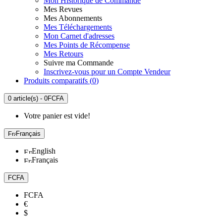
Mon Historique de Commande
Mes Revues
Mes Abonnements
Mes Téléchargements
Mon Carnet d'adresses
Mes Points de Récompense
Mes Retours
Suivre ma Commande
Inscrivez-vous pour un Compte Vendeur
Produits comparatifs (
0
)
0 article(s) - 0FCFA
Votre panier est vide!
Français
English
Français
FCFA
FCFA
€
$