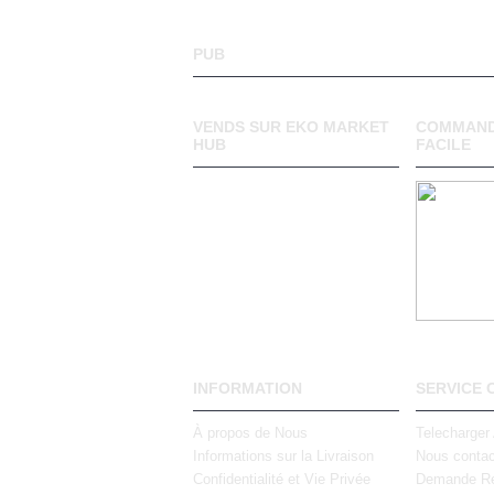
PUB
VENDS SUR EKO MARKET
COMMAND
HUB
FACILE
INFORMATION
SERVICE 
À propos de Nous
Telecharger
Informations sur la Livraison
Nous contac
Confidentialité et Vie Privée
Demande Re