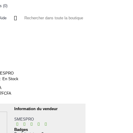
s (
0
)
0 article(s) - 0FCFA
Aide
 A L'ETRANGER
BONNE AFFAIRES
VENDEURS
ESPRO
 :
En Stock
A
17FCFA
Information du vendeur
SMESPRO
Badges