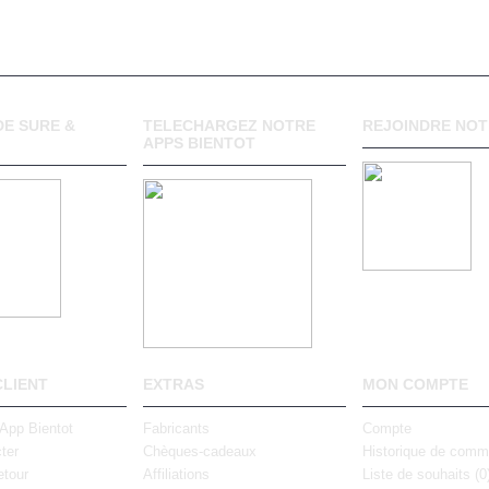
E SURE &
TELECHARGEZ NOTRE
REJOINDRE NOT
APPS BIENTOT
CLIENT
EXTRAS
MON COMPTE
 App Bientot
Fabricants
Compte
ter
Chèques-cadeaux
Historique de com
tour
Affiliations
Liste de souhaits (
0