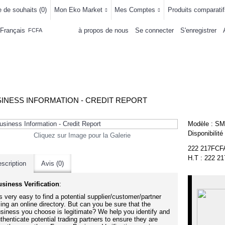
e de souhaits (
0
)
Mon Eko Market
Mes Comptes
Produits comparatif
Français
à propos de nous
Se connecter
S'enregistrer
FCFA
LLEMENTS
MAISON & CUISINE
AUTRE DEPARTEMENTS
ACHAT
INESS INFORMATION - CREDIT REPORT
Modèle :
SM
Disponibilité
Cliquez sur Image pour la Galerie
222 217FCF
H.T : 222 2
scription
Avis (0)
siness Verification
:
’s very easy to find a potential supplier/customer/partner
ing an online directory. But can you be sure that the
siness you choose is legitimate? We help you identify and
thenticate potential trading partners to ensure they are