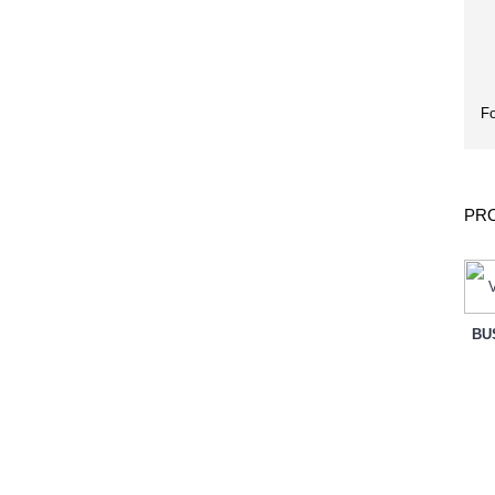
Fo
PRO
BU