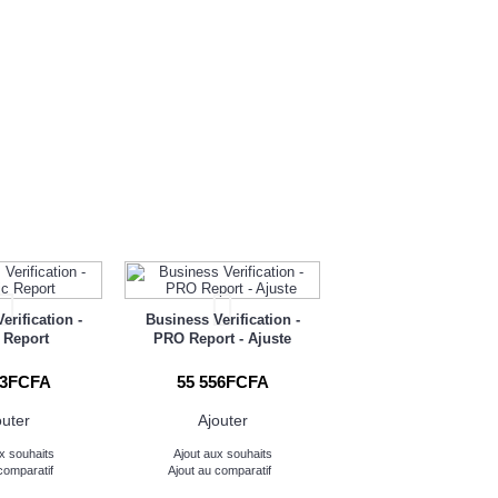
erification -
Business Verification -
 Report
PRO Report - Ajuste
83FCFA
55 556FCFA
outer
Ajouter
x souhaits
Ajout aux souhaits
comparatif
Ajout au comparatif