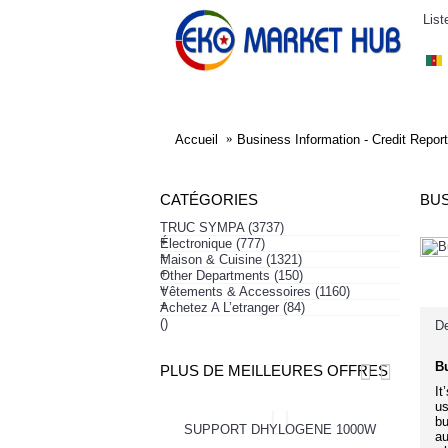
List
ELECTRONIQUE
AFFAIRES SYMPA
HABI
Accueil
Business Information - Credit Report
CATÉGORIES
BUS
TRUC SYMPA
(3737)
+
Électronique
(777)
+
Maison & Cuisine
(1321)
+
Other Departments
(150)
+
Vêtements & Accessoires
(1160)
+
Achetez A L’etranger
(84)
()
De
Bu
PLUS DE MEILLEURES OFFRES
It
us
bu
-20%
SUPPORT DHYLOGENE 1000W
au