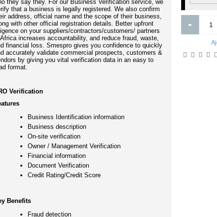
o they say they. For our Business Verification service, we
rify that a business is legally registered. We also confirm
eir address, official name and the scope of their business,
-
ong with other official registration details. Better upfront
ligence on your suppliers/contractors/customers/ partners
 Africa increases accountability, and reduce fraud, waste,
Aj
d financial loss. Smespro gives you confidence to quickly
d accurately validate commercial prospects, customers &
ndors by giving you vital verification data in an easy to
ad format.
O Verification
eatures
The Starbucks Experience
Wal-Mart - The Bully Of Bentonvil
Business Identification information
Business description
3 000FCFA
3 000FCFA
On-site verification
Owner / Management Verification
Ajouter
Ajouter
Financial information
Document Verification
Ajout aux souhaits
Ajout au comparatif
Ajout aux souhaits
Ajout au comparatif
Credit Rating/Credit Score
y Benefits
Fraud detection