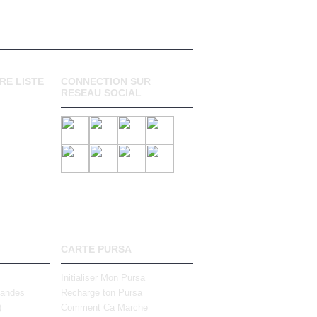
RE LISTE
CONNECTION SUR
RESEAU SOCIAL
CARTE PURSA
Initialiser Mon Pursa
mandes
Recharge ton Pursa
)
Comment Ca Marche