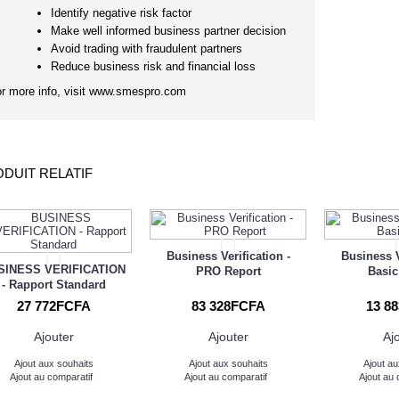
Identify negative risk factor
Make well informed business partner decision
Avoid trading with fraudulent partners
Reduce business risk and financial loss
r more info, visit www.smespro.com
DUIT RELATIF
Business Verification -
Business V
SINESS VERIFICATION
PRO Report
Basic
- Rapport Standard
27 772FCFA
83 328FCFA
13 8
Ajouter
Ajouter
Aj
Ajout aux souhaits
Ajout aux souhaits
Ajout au
Ajout au comparatif
Ajout au comparatif
Ajout au 