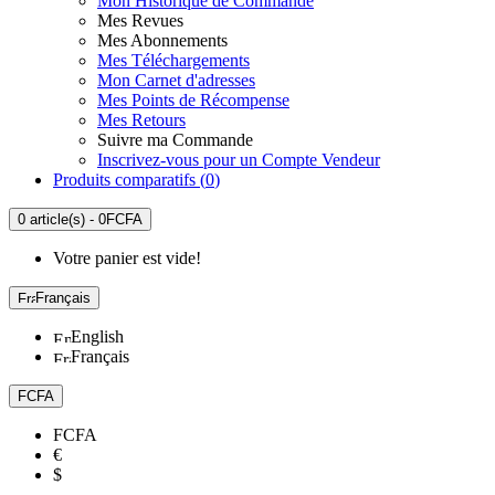
Mon Historique de Commande
Mes Revues
Mes Abonnements
Mes Téléchargements
Mon Carnet d'adresses
Mes Points de Récompense
Mes Retours
Suivre ma Commande
Inscrivez-vous pour un Compte Vendeur
Produits comparatifs (
0
)
0 article(s) - 0FCFA
Votre panier est vide!
Français
English
Français
FCFA
FCFA
€
$