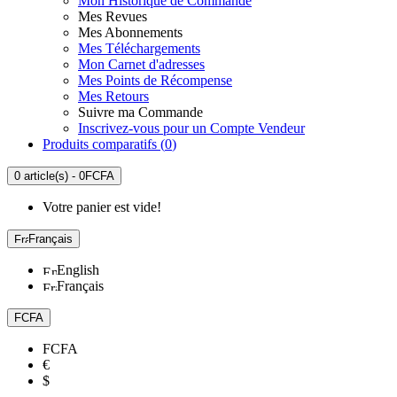
Mon Historique de Commande
Mes Revues
Mes Abonnements
Mes Téléchargements
Mon Carnet d'adresses
Mes Points de Récompense
Mes Retours
Suivre ma Commande
Inscrivez-vous pour un Compte Vendeur
Produits comparatifs (
0
)
0 article(s) - 0FCFA
Votre panier est vide!
Français
English
Français
FCFA
FCFA
€
$