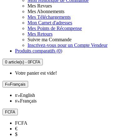
Mon Historique de Commande
Mes Revues
Mes Abonnements
Mes Téléchargements
Mon Carnet d'adresses
Mes Points de Récompense
Mes Retours
Suivre ma Commande
Inscrivez-vous pour un Compte Vendeur
Produits comparatifs (
0
)
0 article(s) - 0FCFA
Votre panier est vide!
Français
English
Français
FCFA
FCFA
€
$