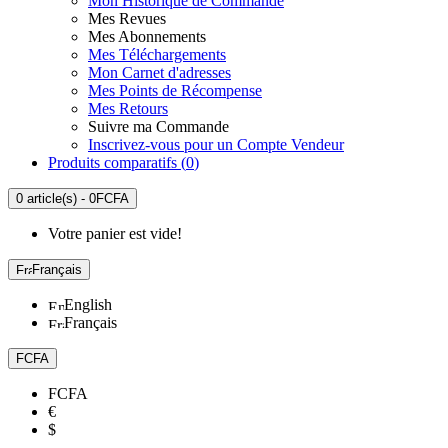
Mon Historique de Commande
Mes Revues
Mes Abonnements
Mes Téléchargements
Mon Carnet d'adresses
Mes Points de Récompense
Mes Retours
Suivre ma Commande
Inscrivez-vous pour un Compte Vendeur
Produits comparatifs (
0
)
0 article(s) - 0FCFA
Votre panier est vide!
Français
English
Français
FCFA
FCFA
€
$