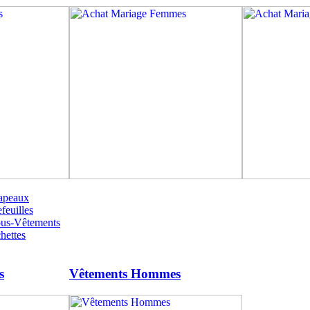
apeaux
feuilles
ous-Vêtements
hettes
s
Vêtements Hommes