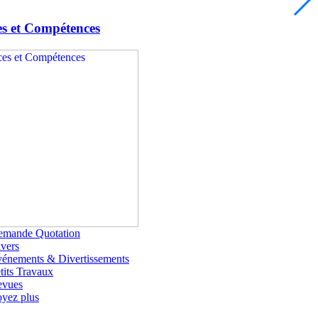
es et Compétences
emande Quotation
vers
énements & Divertissements
tits Travaux
evues
yez plus