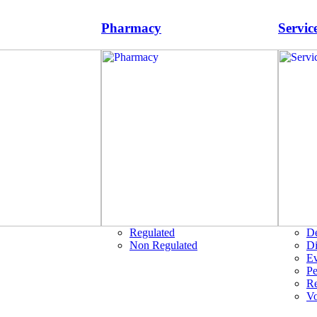
Pharmacy
Servic
Regulated
D
Non Regulated
Di
Ev
Pe
R
Vo