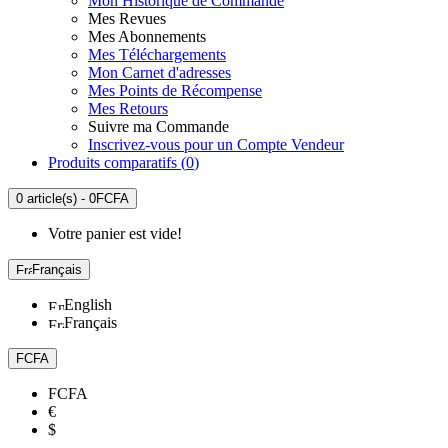
Mon Historique de Commande
Mes Revues
Mes Abonnements
Mes Téléchargements
Mon Carnet d'adresses
Mes Points de Récompense
Mes Retours
Suivre ma Commande
Inscrivez-vous pour un Compte Vendeur
Produits comparatifs (
0
)
0 article(s) - 0FCFA
Votre panier est vide!
Français
English
Français
FCFA
FCFA
€
$