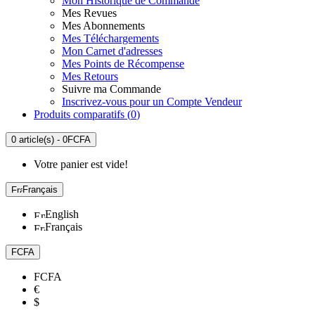
Mon Historique de Commande
Mes Revues
Mes Abonnements
Mes Téléchargements
Mon Carnet d'adresses
Mes Points de Récompense
Mes Retours
Suivre ma Commande
Inscrivez-vous pour un Compte Vendeur
Produits comparatifs (
0
)
0 article(s) - 0FCFA
Votre panier est vide!
Français
English
Français
FCFA
FCFA
€
$