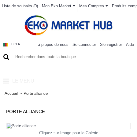
Liste de souhaits (
0
)
Mon Eko Market
Mes Comptes
Produits compa
à propos de nous
Se connecter
S'enregistrer
Aide
FCFA
0 article(s) - 0FCFA
LE MENU
Accueil
Porte alliance
PORTE ALLIANCE
Cliquez sur Image pour la Galerie