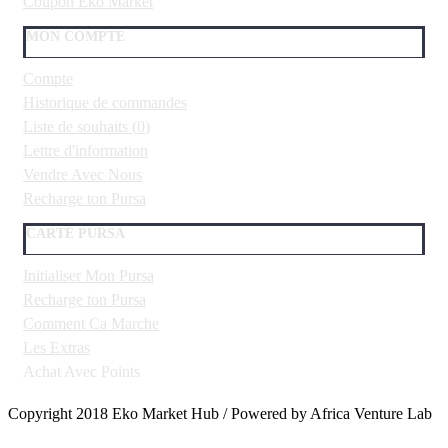
Coupon Eko Market
MON COMPTE
Compte
Historique de commandes
Liste de souhaits (
0
)
Lettre d'information
Vendre Avec Nous
Recharge ton Pursa
CARTE PURSA
Initialiser Mon Pursa
Recharge ton Pursa
Comment Ca Marche
Les Extras
Achat Avec Points
Copyright 2018 Eko Market Hub / Powered by Africa Venture Lab