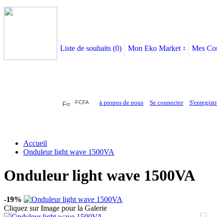
Liste de souhaits (
0
)
Mon Eko Market
Mes Co
à propos de nous
Se connecter
S'enregistr
FCFA
ELECTRONIQUE
AFFAIRES SYMPA
HABILLEMENTS
MAISON & 
Accueil
Onduleur light wave 1500VA
Onduleur light wave 1500VA
-19%
Cliquez sur Image pour la Galerie