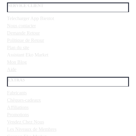
SERVICE CLIENT
Telecharger App Bientot
Nous contacter
Demande Retour
Politique de Retour
Plan du site
Assistant Eko Market
Mon Blog
Aide
EXTRAS
Fabricants
Chèques-cadeaux
Affiliations
Promotions
Vendez Chez Nous
Les Niveaux de Membres