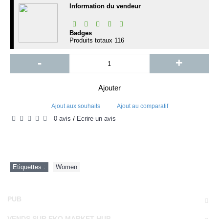
Information du vendeur
Badges
Produits totaux
116
-
+
Ajouter
Ajout aux souhaits
Ajout au comparatif
0 avis
Écrire un avis
/
Etiquettes :
Women
PUB
VENDS SUR EKO MARKET HUB