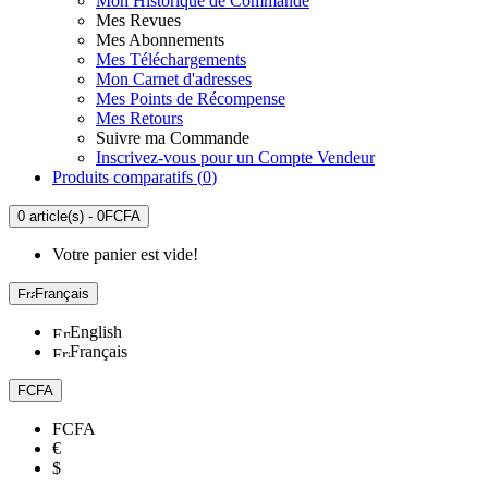
Mon Historique de Commande
Mes Revues
Mes Abonnements
Mes Téléchargements
Mon Carnet d'adresses
Mes Points de Récompense
Mes Retours
Suivre ma Commande
Inscrivez-vous pour un Compte Vendeur
Produits comparatifs (
0
)
0 article(s) - 0FCFA
Votre panier est vide!
Français
English
Français
FCFA
FCFA
€
$