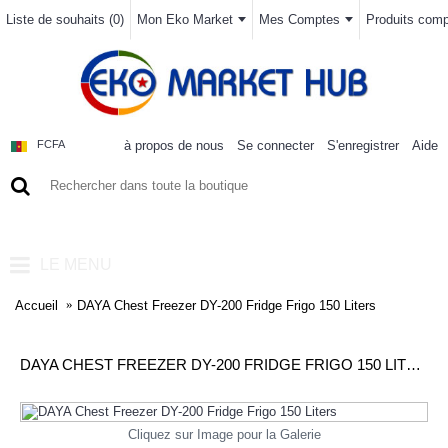
Liste de souhaits (
0
)
Mon Eko Market
Mes Comptes
Produits compa
à propos de nous
Se connecter
S'enregistrer
Aide
FCFA
0 article(s) - 0FCFA
LE MENU
Accueil
DAYA Chest Freezer DY-200 Fridge Frigo 150 Liters
DAYA CHEST FREEZER DY-200 FRIDGE FRIGO 150 LITERS
Cliquez sur Image pour la Galerie