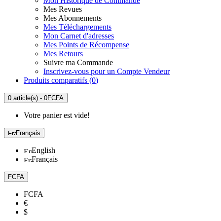
Mon Historique de Commande
Mes Revues
Mes Abonnements
Mes Téléchargements
Mon Carnet d'adresses
Mes Points de Récompense
Mes Retours
Suivre ma Commande
Inscrivez-vous pour un Compte Vendeur
Produits comparatifs (
0
)
0 article(s) - 0FCFA
Votre panier est vide!
Français
English
Français
FCFA
FCFA
€
$