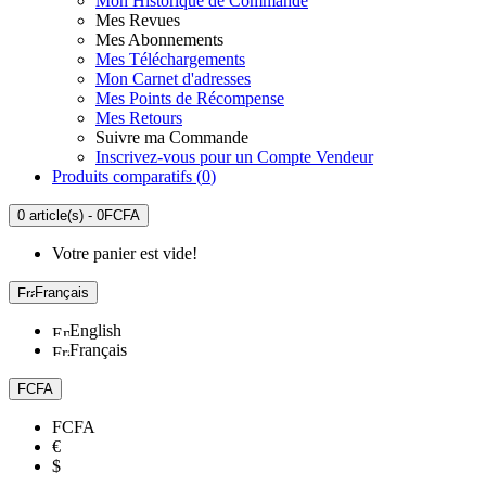
Mon Historique de Commande
Mes Revues
Mes Abonnements
Mes Téléchargements
Mon Carnet d'adresses
Mes Points de Récompense
Mes Retours
Suivre ma Commande
Inscrivez-vous pour un Compte Vendeur
Produits comparatifs (
0
)
0 article(s) - 0FCFA
Votre panier est vide!
Français
English
Français
FCFA
FCFA
€
$