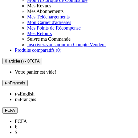
Mon Historique de Commande
Mes Revues
Mes Abonnements
Mes Téléchargements
Mon Carnet d'adresses
Mes Points de Récompense
Mes Retours
Suivre ma Commande
Inscrivez-vous pour un Compte Vendeur
Produits comparatifs (
0
)
0 article(s) - 0FCFA
Votre panier est vide!
Français
English
Français
FCFA
FCFA
€
$