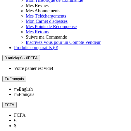
Mon Historique de Commande
Mes Revues
Mes Abonnements
Mes Téléchargements
Mon Carnet d'adresses
Mes Points de Récompense
Mes Retours
Suivre ma Commande
Inscrivez-vous pour un Compte Vendeur
Produits comparatifs (
0
)
0 article(s) - 0FCFA
Votre panier est vide!
Français
English
Français
FCFA
FCFA
€
$