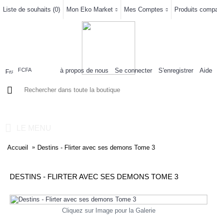
Liste de souhaits (
0
)
Mon Eko Market
Mes Comptes
Produits compar
à propos de nous
Se connecter
S'enregistrer
Aide
FCFA
0 article(s) - 0FCFA
LE MENU
Accueil
Destins - Flirter avec ses demons Tome 3
DESTINS - FLIRTER AVEC SES DEMONS TOME 3
Cliquez sur Image pour la Galerie