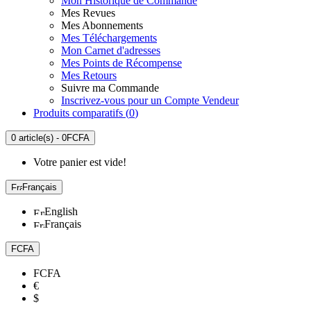
Mon Historique de Commande
Mes Revues
Mes Abonnements
Mes Téléchargements
Mon Carnet d'adresses
Mes Points de Récompense
Mes Retours
Suivre ma Commande
Inscrivez-vous pour un Compte Vendeur
Produits comparatifs (
0
)
0 article(s) - 0FCFA
Votre panier est vide!
Français
English
Français
FCFA
FCFA
€
$