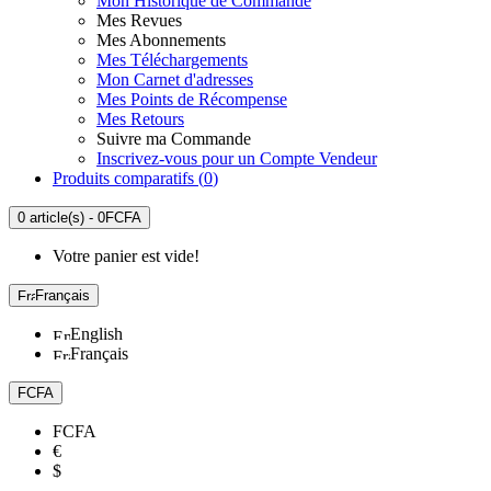
Mon Historique de Commande
Mes Revues
Mes Abonnements
Mes Téléchargements
Mon Carnet d'adresses
Mes Points de Récompense
Mes Retours
Suivre ma Commande
Inscrivez-vous pour un Compte Vendeur
Produits comparatifs (
0
)
0 article(s) - 0FCFA
Votre panier est vide!
Français
English
Français
FCFA
FCFA
€
$