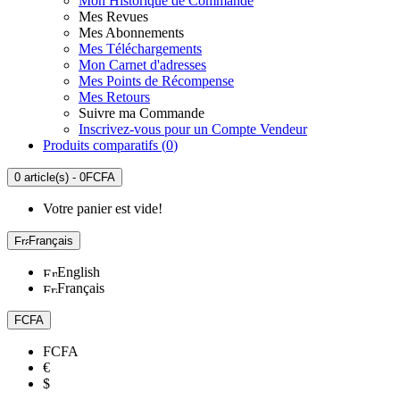
Mon Historique de Commande
Mes Revues
Mes Abonnements
Mes Téléchargements
Mon Carnet d'adresses
Mes Points de Récompense
Mes Retours
Suivre ma Commande
Inscrivez-vous pour un Compte Vendeur
Produits comparatifs (
0
)
0 article(s) - 0FCFA
Votre panier est vide!
Français
English
Français
FCFA
FCFA
€
$