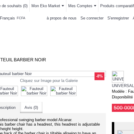
e de souhaits (
0
)
Mon Eko Market
Mes Comptes
Produits comparatif
Français
à propos de nous
Se connecter
S'enregistrer
FCFA
LLEMENTS
MAISON & CUISINE
AUTRE DEPARTEMENTS
ACHAT
TEUIL BARBIER NOIR
-8%
Cliquez sur Image pour la Galerie
UNIVERSAL
Modèle :
Fau
Disponibilité
500 00
scription
Avis (0)
ofessional swinging barber model Alcanar.
is barber chair has a headrest, this headrest is adjustable
 height height.
e back of the barber chair is tiltable allowing to have an