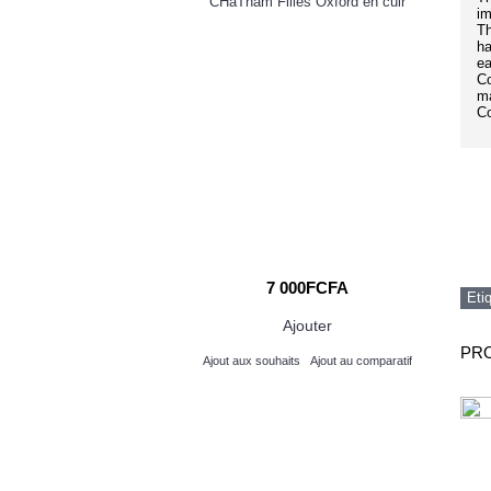
CER DICER
CHaTham Filles Oxford en cuir
im
la
Th
ha
ea
Co
ma
Co
100FCFA
7 000FCFA
Eti
Ajouter
Ajouter
PRO
its
Ajout au comparatif
Ajout aux souhaits
Ajout au comparatif