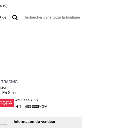
s (
0
)
0 article(s) - 0FCFA
Aide
 A L'ETRANGER
BONNE AFFAIRES
VENDEURS
 TRADING
teuil
 :
En Stock
460 000FCFA
0FCFA
H.T : 460 000FCFA
Information du vendeur