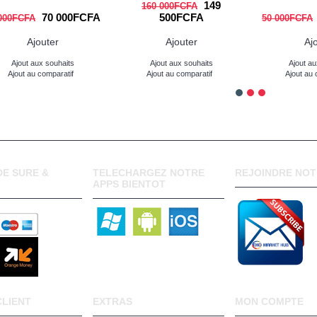
149
160 000FCFA
70 000FCFA
500FCFA
000FCFA
50 000FCFA
Ajouter
Ajouter
Aj
Ajout aux souhaits
Ajout aux souhaits
Ajout au
Ajout au comparatif
Ajout au comparatif
Ajout au 
E SURE &
TELECHARGEZ NOTRE
REJOINDRE NOT
APPS BIENTOT
CLIENT
EXTRAS
MON COMPTE