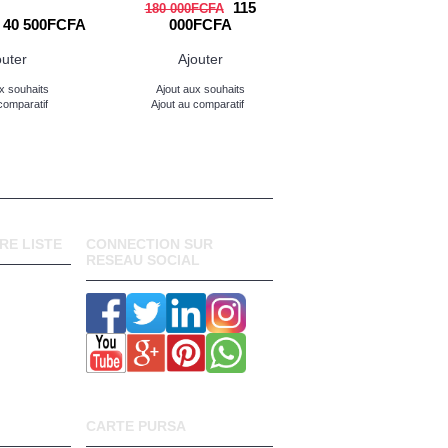
115
16
180 000FCFA
150 000FCFA
40 500FCFA
000FCFA
000FCFA
outer
Ajouter
Ajouter
x souhaits
Ajout aux souhaits
Ajout aux souhaits
comparatif
Ajout au comparatif
Ajout au comparatif
RE LISTE
CONNECTION SUR
RESEAU SOCIAL
CARTE PURSA