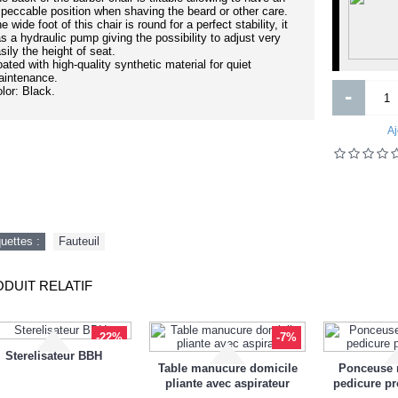
PORTE-PAPIER
peccable position when shaving the beard or other care.
it de beauté - HYDRA KARITI ALEO
e wide foot of this chair is round for a perfect stability, it
VERA
s a hydraulic pump giving the possibility to adjust very
sily the height of seat.
ated with high-quality synthetic material for quiet
intenance.
-
lor: Black.
Aj
7 000FCFA
17 500FCFA
quettes :
Fauteuil
Ajouter
Ajouter
DUIT RELATIF
Ajout aux souhaits
Ajout au comparatif
Ajout aux souhaits
Ajout au comparatif
-22%
-7%
Sterelisateur BBH
Table manucure domicile
Ponceuse 
pliante avec aspirateur
pedicure pr