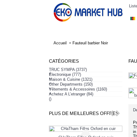
List
ELECTRONIQUE
AFFAIRES SYMPA
HABI
Accueil
Fauteuil barbier Noir
CATÉGORIES
FAU
TRUC SYMPA
(3737)
+
Électronique
(777)
+
Maison & Cuisine
(1321)
+
Other Departments
(150)
+
Vêtements & Accessoires
(1160)
+
Achetez A L’etranger
(84)
()
De
PLUS DE MEILLEURES OFFRES
Pr
Th
in
Th