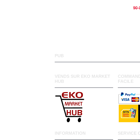
90 
PUB
VENDS SUR EKO MARKET
COMMAND
HUB
FACILE
INFORMATION
SERVICE 