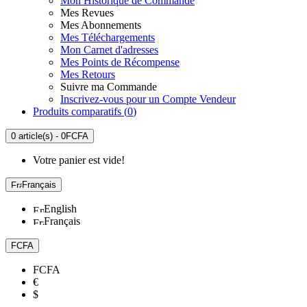
Mon Historique de Commande
Mes Revues
Mes Abonnements
Mes Téléchargements
Mon Carnet d'adresses
Mes Points de Récompense
Mes Retours
Suivre ma Commande
Inscrivez-vous pour un Compte Vendeur
Produits comparatifs (
0
)
0 article(s) - 0FCFA
Votre panier est vide!
Français
English
Français
FCFA
FCFA
€
$