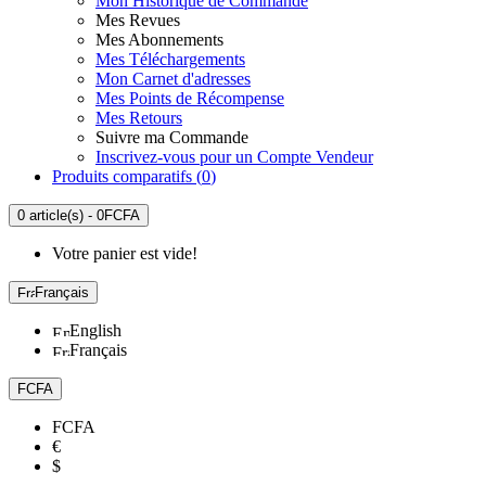
Mon Historique de Commande
Mes Revues
Mes Abonnements
Mes Téléchargements
Mon Carnet d'adresses
Mes Points de Récompense
Mes Retours
Suivre ma Commande
Inscrivez-vous pour un Compte Vendeur
Produits comparatifs (
0
)
0 article(s) - 0FCFA
Votre panier est vide!
Français
English
Français
FCFA
FCFA
€
$