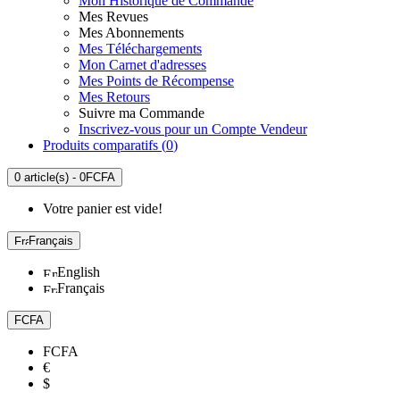
Mon Historique de Commande
Mes Revues
Mes Abonnements
Mes Téléchargements
Mon Carnet d'adresses
Mes Points de Récompense
Mes Retours
Suivre ma Commande
Inscrivez-vous pour un Compte Vendeur
Produits comparatifs (
0
)
0 article(s) - 0FCFA
Votre panier est vide!
Français
English
Français
FCFA
FCFA
€
$