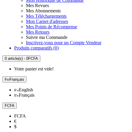
Mon Historique de Commande
Mes Revues
Mes Abonnements
Mes Téléchargements
Mon Carnet d'adresses
Mes Points de Récompense
Mes Retours
Suivre ma Commande
Inscrivez-vous pour un Compte Vendeur
Produits comparatifs (
0
)
0 article(s) - 0FCFA
Votre panier est vide!
Français
English
Français
FCFA
FCFA
€
$