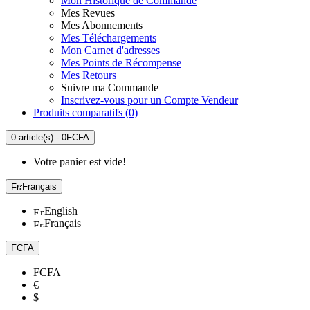
Mon Historique de Commande
Mes Revues
Mes Abonnements
Mes Téléchargements
Mon Carnet d'adresses
Mes Points de Récompense
Mes Retours
Suivre ma Commande
Inscrivez-vous pour un Compte Vendeur
Produits comparatifs (
0
)
0 article(s) - 0FCFA
Votre panier est vide!
Français
English
Français
FCFA
FCFA
€
$