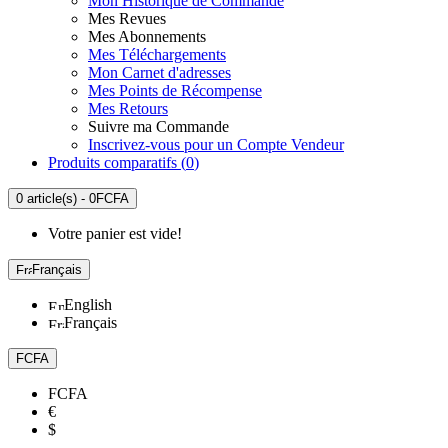
Mon Historique de Commande
Mes Revues
Mes Abonnements
Mes Téléchargements
Mon Carnet d'adresses
Mes Points de Récompense
Mes Retours
Suivre ma Commande
Inscrivez-vous pour un Compte Vendeur
Produits comparatifs (
0
)
0 article(s) - 0FCFA
Votre panier est vide!
Français
English
Français
FCFA
FCFA
€
$