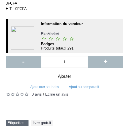
0FCFA
H.T : 0FCFA
Information du vendeur
EkoMarket
Badges
Produits totaux
291
-
+
Ajouter
Ajout aux souhaits
Ajout au comparatif
0 avis
Écrire un avis
/
Etiquettes :
livre gratuit