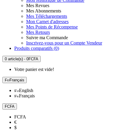
Mon Historique de Commande
Mes Revues
Mes Abonnements
Mes Téléchargements
Mon Carnet d'adresses
Mes Points de Récompense
Mes Retours
Suivre ma Commande
Inscrivez-vous pour un Compte Vendeur
Produits comparatifs (
0
)
0 article(s) - 0FCFA
Votre panier est vide!
Français
English
Français
FCFA
FCFA
€
$