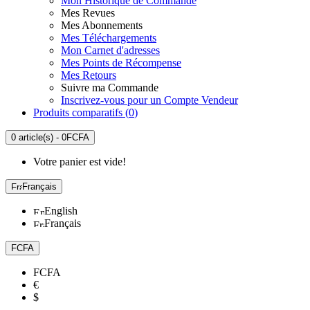
Mon Historique de Commande
Mes Revues
Mes Abonnements
Mes Téléchargements
Mon Carnet d'adresses
Mes Points de Récompense
Mes Retours
Suivre ma Commande
Inscrivez-vous pour un Compte Vendeur
Produits comparatifs (
0
)
0 article(s) - 0FCFA
Votre panier est vide!
Français
English
Français
FCFA
FCFA
€
$