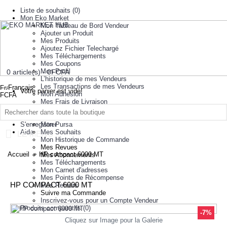
Liste de souhaits (
0
)
Mon Eko Market
Mon Tableau de Bord Vendeur
Ajouter un Produit
Mes Produits
Ajoutez Fichier Telechargé
Mes Téléchargements
Mes Coupons
Mon Profil
0 article(s) - 0FCFA
L’historique de mes Vendeurs
Les Transactions de mes Vendeurs
Français
Votre panier est vide!
Mon Adhesion
FCFA
Mes Frais de Livraison
à propos de nous
Ajout/Mise a Jour Groupe Produit
Mes Comptes
Se connecter
S'enregistrer
Mon Pursa
Aide
Mes Souhaits
LE MENU
Mon Historique de Commande
Mes Revues
Accueil
HP compact 6000 MT
Mes Abonnements
Mes Téléchargements
Mon Carnet d'adresses
Mes Points de Récompense
HP COMPACT 6000 MT
Mes Retours
Suivre ma Commande
Inscrivez-vous pour un Compte Vendeur
Produits comparatifs (
0
)
-7%
Cliquez sur Image pour la Galerie