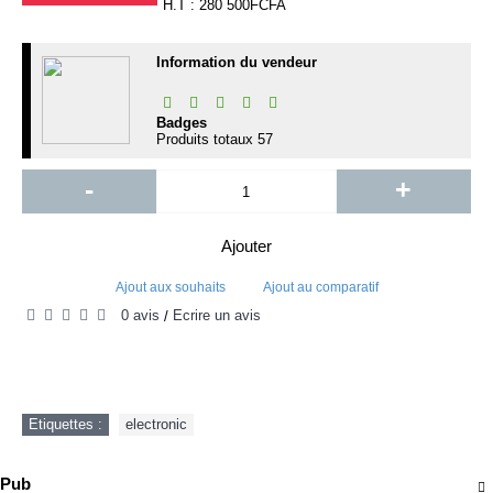
H.T : 280 500FCFA
Information du vendeur
Badges
Produits totaux
57
-
+
Ajouter
Ajout aux souhaits
Ajout au comparatif
0 avis
Écrire un avis
/
Etiquettes :
electronic
Pub