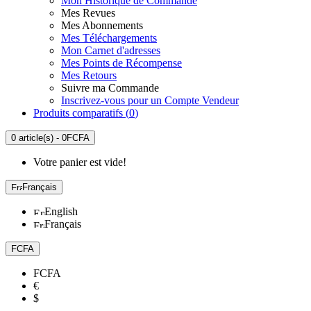
Mon Historique de Commande
Mes Revues
Mes Abonnements
Mes Téléchargements
Mon Carnet d'adresses
Mes Points de Récompense
Mes Retours
Suivre ma Commande
Inscrivez-vous pour un Compte Vendeur
Produits comparatifs (
0
)
0 article(s) - 0FCFA
Votre panier est vide!
Français
English
Français
FCFA
FCFA
€
$