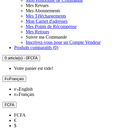
Mon Historique de Commande
Mes Revues
Mes Abonnements
Mes Téléchargements
Mon Carnet d'adresses
Mes Points de Récompense
Mes Retours
Suivre ma Commande
Inscrivez-vous pour un Compte Vendeur
Produits comparatifs (
0
)
0 article(s) - 0FCFA
Votre panier est vide!
Français
English
Français
FCFA
FCFA
€
$