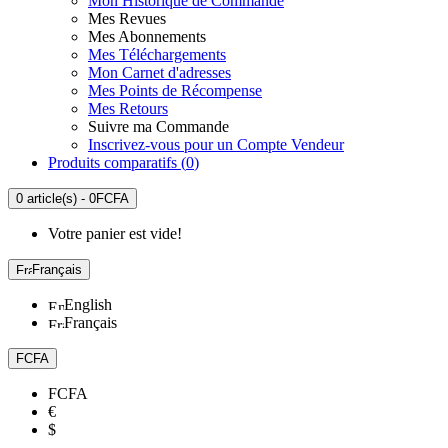
Mon Historique de Commande
Mes Revues
Mes Abonnements
Mes Téléchargements
Mon Carnet d'adresses
Mes Points de Récompense
Mes Retours
Suivre ma Commande
Inscrivez-vous pour un Compte Vendeur
Produits comparatifs (
0
)
0 article(s) - 0FCFA
Votre panier est vide!
Français
English
Français
FCFA
FCFA
€
$