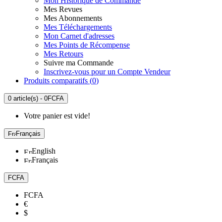
Mon Historique de Commande
Mes Revues
Mes Abonnements
Mes Téléchargements
Mon Carnet d'adresses
Mes Points de Récompense
Mes Retours
Suivre ma Commande
Inscrivez-vous pour un Compte Vendeur
Produits comparatifs (
0
)
0 article(s) - 0FCFA
Votre panier est vide!
Français
English
Français
FCFA
FCFA
€
$