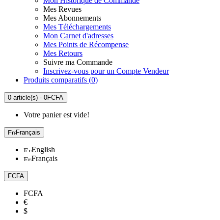
Mon Historique de Commande
Mes Revues
Mes Abonnements
Mes Téléchargements
Mon Carnet d'adresses
Mes Points de Récompense
Mes Retours
Suivre ma Commande
Inscrivez-vous pour un Compte Vendeur
Produits comparatifs (
0
)
0 article(s) - 0FCFA
Votre panier est vide!
Français
English
Français
FCFA
FCFA
€
$