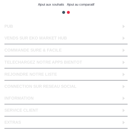
Ajout aux souhaits
Ajout au comparatif
PUB
VENDS SUR EKO MARKET HUB
COMMANDE SURE & FACILE
TELECHARGEZ NOTRE APPS BIENTOT
REJOINDRE NOTRE LISTE
CONNECTION SUR RESEAU SOCIAL
INFORMATION
SERVICE CLIENT
EXTRAS