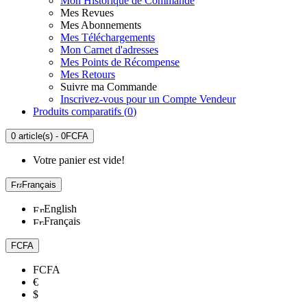
Mon Historique de Commande
Mes Revues
Mes Abonnements
Mes Téléchargements
Mon Carnet d'adresses
Mes Points de Récompense
Mes Retours
Suivre ma Commande
Inscrivez-vous pour un Compte Vendeur
Produits comparatifs (
0
)
0 article(s) - 0FCFA
Votre panier est vide!
Français
English
Français
FCFA
FCFA
€
$