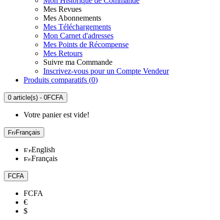
Mon Historique de Commande
Mes Revues
Mes Abonnements
Mes Téléchargements
Mon Carnet d'adresses
Mes Points de Récompense
Mes Retours
Suivre ma Commande
Inscrivez-vous pour un Compte Vendeur
Produits comparatifs (
0
)
0 article(s) - 0FCFA
Votre panier est vide!
Français
English
Français
FCFA
FCFA
€
$