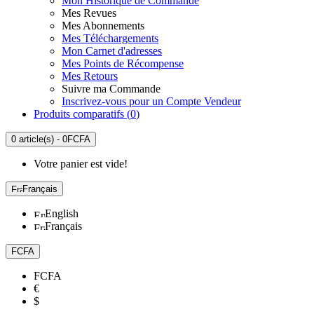
Mon Historique de Commande
Mes Revues
Mes Abonnements
Mes Téléchargements
Mon Carnet d'adresses
Mes Points de Récompense
Mes Retours
Suivre ma Commande
Inscrivez-vous pour un Compte Vendeur
Produits comparatifs (
0
)
0 article(s) - 0FCFA
Votre panier est vide!
Français
English
Français
FCFA
FCFA
€
$