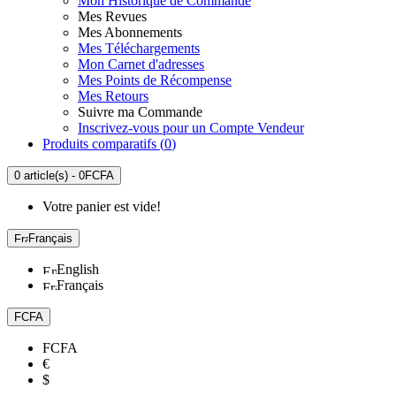
Mon Historique de Commande
Mes Revues
Mes Abonnements
Mes Téléchargements
Mon Carnet d'adresses
Mes Points de Récompense
Mes Retours
Suivre ma Commande
Inscrivez-vous pour un Compte Vendeur
Produits comparatifs (
0
)
0 article(s) - 0FCFA
Votre panier est vide!
Français
English
Français
FCFA
FCFA
€
$