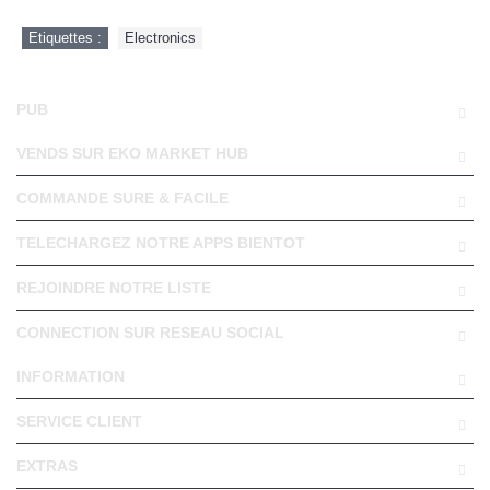
Etiquettes :
Electronics
PUB
VENDS SUR EKO MARKET HUB
COMMANDE SURE & FACILE
TELECHARGEZ NOTRE APPS BIENTOT
REJOINDRE NOTRE LISTE
CONNECTION SUR RESEAU SOCIAL
INFORMATION
SERVICE CLIENT
EXTRAS