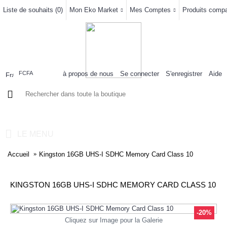
Liste de souhaits (
0
)
Mon Eko Market
Mes Comptes
Produits compar
à propos de nous
Se connecter
S'enregistrer
Aide
FCFA
0 article(s) - 0FCFA
LE MENU
Accueil
Kingston 16GB UHS-I SDHC Memory Card Class 10
KINGSTON 16GB UHS-I SDHC MEMORY CARD CLASS 10
-20%
Cliquez sur Image pour la Galerie