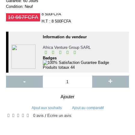
Garantie:
60 Jours
Condition:
Neuf
8 500FCFA
10 667FCFA
H.T : 8 500FCFA
Information du vendeur
Africa Venture Group SARL
Badges
Produits totaux
44
-
+
Ajouter
Ajout aux souhaits
Ajout au comparatif
0 avis
Écrire un avis
/