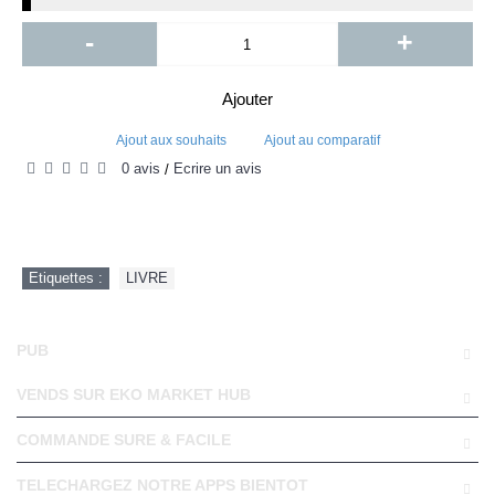
-
+
Ajouter
Ajout aux souhaits
Ajout au comparatif
0 avis
Écrire un avis
/
Etiquettes :
LIVRE
PUB
VENDS SUR EKO MARKET HUB
COMMANDE SURE & FACILE
TELECHARGEZ NOTRE APPS BIENTOT