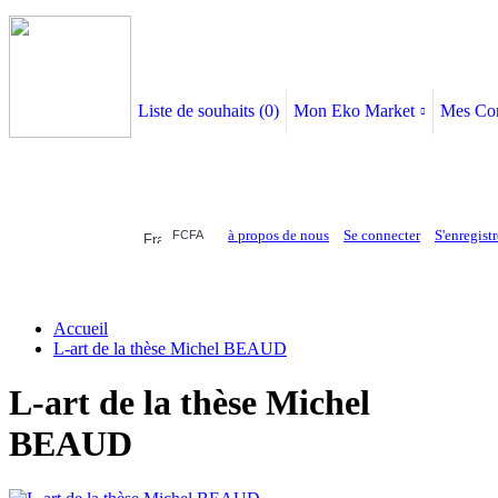
Liste de souhaits (
0
)
Mon Eko Market
Mes Co
à propos de nous
Se connecter
S'enregistr
FCFA
ELECTRONIQUE
AFFAIRES SYMPA
HABILLEMENTS
MAISON & 
Accueil
L-art de la thèse Michel BEAUD
L-art de la thèse Michel
BEAUD