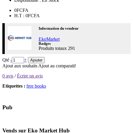
Disponibilité :
En Stock
0FCFA
H.T : 0FCFA
Information du vendeur
EkoMarket
Badges
Produits totaux
291
Qté
-
+
Ajouter
Ajout aux souhaits
Ajout au comparatif
0 avis
/
Écrire un avis
Etiquettes :
free books
Pub
Vends sur Eko Market Hub