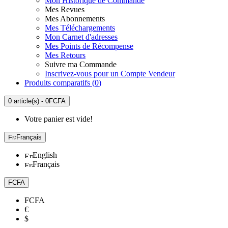
Mon Historique de Commande
Mes Revues
Mes Abonnements
Mes Téléchargements
Mon Carnet d'adresses
Mes Points de Récompense
Mes Retours
Suivre ma Commande
Inscrivez-vous pour un Compte Vendeur
Produits comparatifs (
0
)
0 article(s) - 0FCFA
Votre panier est vide!
Français
English
Français
FCFA
FCFA
€
$