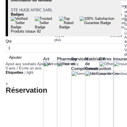
Information du vendeur
Event
pays
Voeux
Primary
Ticket
Hors
Fournitur
Secondary
A
STE HUGE AFRIC SARL
Bus
du
de
Tertiaire
e
Badges
Ticket
pays
Bureau
NTI
M
Trian
Fournitur
-
e
Ticket
Scolaires
Tech
G
Other
Meubles
-
L
Produits totaux
92
Ticket
de
StartUp
L
Voyez
Bureau
A
plus
Qté
&
V
V
p
Ajouter
Art
Pharmacy
Services
Matériaux
Offres
Insura
et
de
Ajout aux souhaits
Ajout au comparatif
0 avis
/
Écrire un avis
Compétences
Construction
Etiquettes :
light
×
Réservation