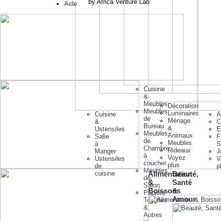
by Africa Venture Lab
Aide
Cuisine
&
Meubles
Décoration
Meubles
Luminaires
Cuisine
A
de
Ménage
&
C
Bureau
&
Ustensiles
E
Meubles
Animaux
Salle
F
de
Meubles
à
S
Chambre
Rideaux
Manger
J
à
Voyez
Ustensiles
V
coucher
plus
de
p
Meubles
cuisine
Alimentation
Beauté,
de
&
Santé
Salon
Boissons
&
Papiers
Amour
Toilettes
&
Autres