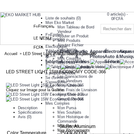
0 article(s) -
Liste de souhaits (
0
)
0FCFA
Mon Eko Market
Français
Mon Tableau de Bord
Votre panier
Vendeur
est vide!
English
Ajouter un Produit
LE MENU
Français
Mes Produits
Ajoutez Fichier
Electronique
FCFA
Telechargé
Téléphones
Ordinateurs
Audio
Appareil
Électronique
Access
Accueil
LED Street Light 15W Economy Code-366
Mes Téléchargements
FCFA
&
&
&
Photos
Auto &
Musiq
Mes Coupons
€
tablettes
Accessoires
Vidéos
Sécurité
Mon Profil
$
L’historique de mes
LED STREET LIGHT 15W ECONOMY CODE-366
Vendeurs
à propos de nous
Les Transactions de
Se connecter
mes Vendeurs
S'enregistrer
Mon Adhesion
Aide
Cliquez sur Image pour la Galerie
Mes Frais de Livraison
Ajout/Mise a Jour
Groupe Produit
Mes Comptes
Description
Mon Pursa
Spécifications
Mes Souhaits
Avis (0)
Mon Historique de
Commande
Mes Revues
Glass, Aluminum
Mes Abonnements
Color Temperature
3500k-6000k