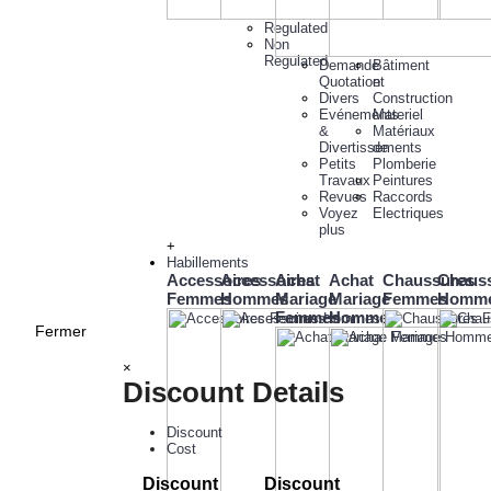
Regulated
Non
Regulated
Demande
Bâtiment
Quotation
et
Divers
Construction
Evénements
Materiel
&
Matériaux
Divertissements
de
Petits
Plomberie
Travaux
Peintures
Revues
Raccords
Voyez
Electriques
plus
+
Habillements
Accessoires
Accessoires
Achat
Achat
Chaussures
Chaus
Femmes
Hommes
Mariage
Mariage
Femmes
Homm
Femmes
Hommes
Fermer
×
Discount Details
Discount
Cost
Discount
Discount