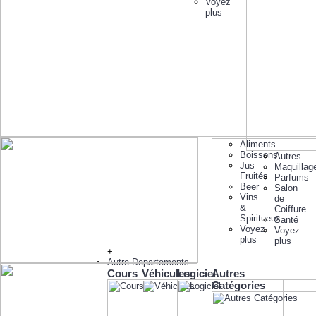
Voyez
plus
Aliments
Boissons
Autres
Jus
Maquillag
Fruités
Parfums
Beer
Salon
Vins
de
&
Coiffure
Spiritueux
Santé
Voyez
Voyez
plus
plus
+
Autre Departements
Cours
Véhicules
Logiciel
Autres
Catégories