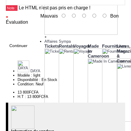
Le HTML n'est pas pris en charge !
Note :
Mauvais
Bon
Évaluation
+
Affaires Sympa
Continuer
Tickets
Rentals
Voyager
Made
Fournitures
Livres,
In
Magaz
Cameroon
&
Conna
DAYA
Modèle :
light
Disponibilité :
En Stock
Condition:
Neuf
13 800FCFA
H.T : 13 800FCFA
Movie
Dans
Cartes
Ticket
le
de