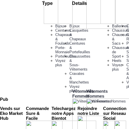
Type
Details
Bijoux
Bijoux
Ballerines
C
Ceintures
Casquettes
Chaussur
C
Chapeaux
&
Chaussur
C
&
Chapeaux
&
R
Foulards
Ceintures
Sacs
P
Porte-
&
Chaussur
&
Monnaie
Portefeuilles
de
S
Portefeuilles
Chaussettes
Sport
S
Voyez
&
Heels
S
plus
Sous-
Voyez
C
Vêtements
plus
S
Cravates
&
&
A
Manchettes
V
Voyez
p
plus
Vêtements
Vêtements
Femmes
Hommes
Pub
Vends sur
Commande
Telechargez
Rejoindre
Connection
Eko Market
Sure &
notre Apps
notre Liste
sur Reseau
Hub
Facile
Bientot
Social