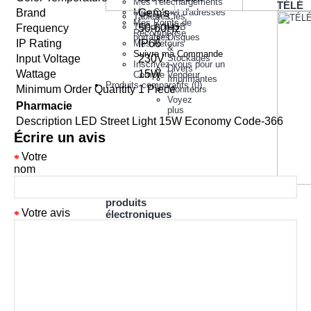
Mes Téléchargements
TÉLÉ
Brand
Mon Carnet d'adresses
Gem's
Tablettes
Clés
Mes Points de
Téléphones
USB
Frequency
50-60Hz
Récompense
portables
Disques
IP Rating
IP66
Mes Retours
&
Suivre ma Commande
Input Voltage
230V
Stockages
Inscrivez-vous pour un
Divers
Wattage
15W
Compte Vendeur
Imprimantes
Produits comparatifs (
0
)
Minimum Order Quantity
1 Piece
Moniteurs
Voyez
Pharmacie
plus
Description
LED Street Light 15W Economy Code-366
Écrire un avis
Votre
nom
Autres
produits
Votre avis
électroniques