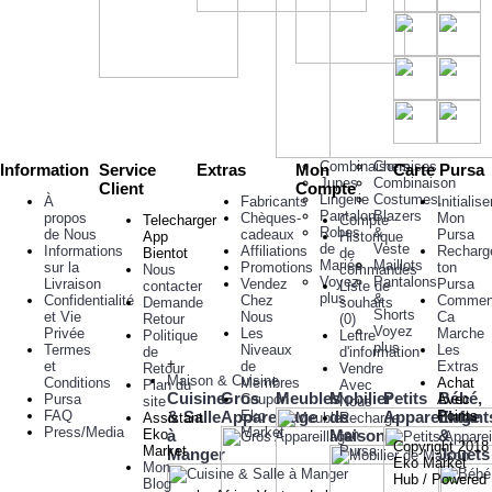
Combinaisons
Chemises
Information
Service
Extras
Mon
Carte Pursa
Jupes
Combinaison
Client
Compte
Lingerie
Costumes,
À
Fabricants
Initialise
Pantalon
Blazers
propos
Chèques-
Mon
Telecharger
Compte
Robes
&
de Nous
cadeaux
Pursa
App
Historique
de
Veste
Informations
Affiliations
Recharg
Bientot
de
Mariée
Maillots
sur la
Promotions
ton
Nous
commandes
Voyez
Pantalons
Livraison
Vendez
Pursa
contacter
Liste de
plus
&
Confidentialité
Chez
Commen
Demande
souhaits
Shorts
et Vie
Nous
Ca
Retour
(
0
)
Voyez
Privée
Les
Marche
Politique
Lettre
plus
Termes
Niveaux
Les
de
d'information
+
et
de
Extras
Retour
Vendre
Maison & Cuisine
Conditions
Membres
Achat
Plan du
Avec
Cuisine
Gros
Meubles
Mobilier
Petits
Bébé,
Pursa
Coupon
Avec
site
Nous
FAQ
& Salle
Appareillage
Eko
de
Appareillage
Points
Enfant
Assistant
Recharge
Press/Media
Market
Eko
à
Maison
ton
&
Copyright 2018
Market
Pursa
Manger
Jouets
Eko Market
Mon
Hub / Powered
Blog