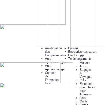
Amélioration
Bureau
des
Entreprise
Amélioration
Compétences
Productivité
de
Auto-
Téléchargements
la
Apprentissage
Maison
Auto-
Apps
Apprentissage
Bagages
Centres
&
de
Voyages
Formation
CD's
locaux
Epiceries
Fournitures
pour
Animaux
Jeux
Outils
Voyez