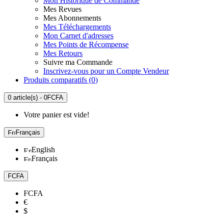
Mon Historique de Commande
Mes Revues
Mes Abonnements
Mes Téléchargements
Mon Carnet d'adresses
Mes Points de Récompense
Mes Retours
Suivre ma Commande
Inscrivez-vous pour un Compte Vendeur
Produits comparatifs (
0
)
0 article(s) - 0FCFA
Votre panier est vide!
Français
English
Français
FCFA
FCFA
€
$